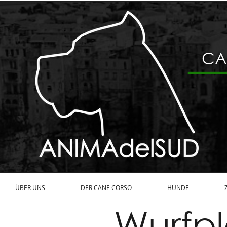
CA
ÜBER UNS
DER CANE CORSO
HUNDE
Wurfp