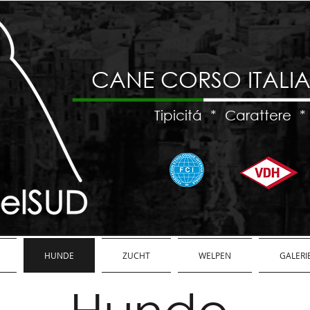
CANE CORSO ITALI
Tipicitá * Carattere *
HUNDE
ZUCHT
WELPEN
GALERI